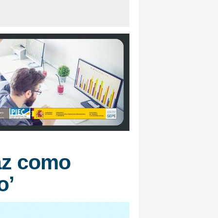
íaz como
o’