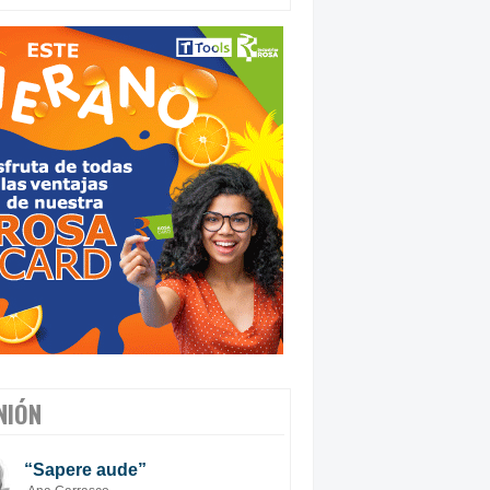
NIÓN
“Sapere aude”