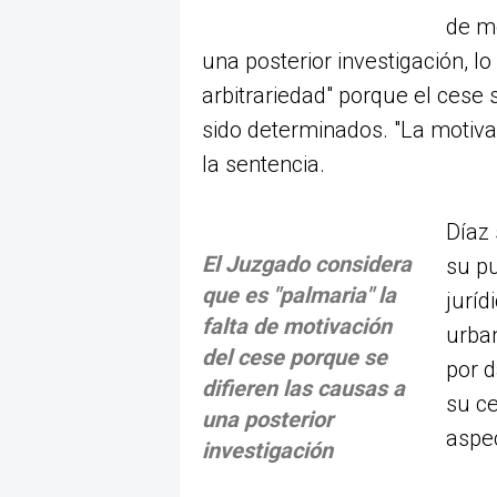
de mo
una posterior investigación, lo
arbitrariedad" porque el cese
sido determinados. "La motivac
la sentencia.
Díaz 
El Juzgado considera
su pu
que es "palmaria" la
juríd
falta de motivación
urba
del cese porque se
por d
difieren las causas a
su c
una posterior
aspe
investigación