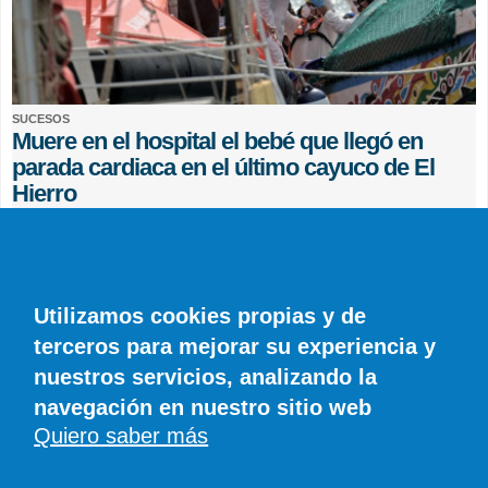
SUCESOS
Muere en el hospital el bebé que llegó en
parada cardiaca en el último cayuco de El
Hierro
EFE
0 COMENTARIOS
Utilizamos cookies propias y de
terceros para mejorar su experiencia y
nuestros servicios, analizando la
navegación en nuestro sitio web
Quiero saber más
© SIROCO INFORMACIÓN SL | Tel. 828 081 655 | Móvil y WhatsApp 606 845
886 |
info@diariodelanzarote.com
DiariodeCanarias.es
|
Diario de Lanzarote
|
Diario de Fuerteventura