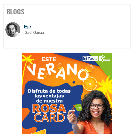
BLOGS
Eje
Saúl García