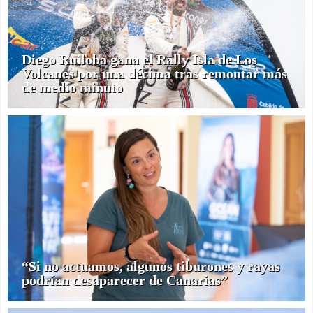
Diego Ruiloba gana el Rally Isla de Los
Volcanes por una décima tras remontar más
de medio minuto
“Si no actuamos, algunos tiburones y rayas
podrían desaparecer de Canarias”