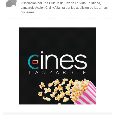
Asociación por una Cultura de Paz en La Vida Cotidiana,
Lanzarote Acción Civil y Alianza por los abolición de las armas
nucleares