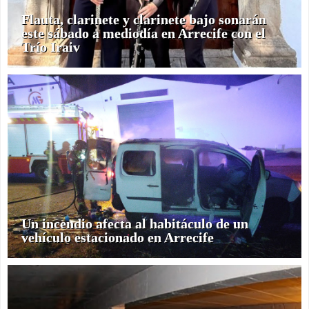
Flauta, clarinete y clarinete bajo sonarán
este sábado a mediodía en Arrecife con el
Trío Iraiv
Un incendio afecta al habitáculo de un
vehículo estacionado en Arrecife