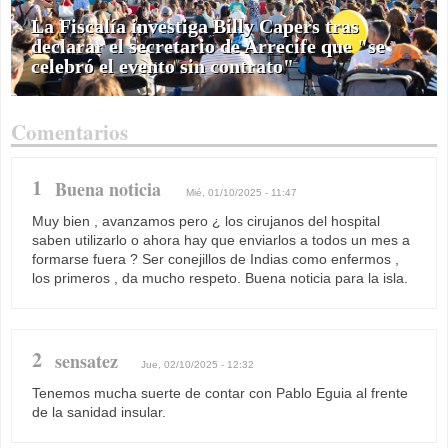
La Fiscalía investiga Billy Capers tras
declarar el secretario de Arrecife que "se
celebró el evento sin contrato"
Comentarios
1
Buena noticia
Mié, 01/10/2025 - 11:47
Muy bien , avanzamos pero ¿ los cirujanos del hospital
saben utilizarlo o ahora hay que enviarlos a todos un mes a
formarse fuera ? Ser conejillos de Indias como enfermos ,
los primeros , da mucho respeto. Buena noticia para la isla.
2
sensatez
Jue, 02/10/2025 - 12:32
Tenemos mucha suerte de contar con Pablo Eguia al frente
de la sanidad insular.