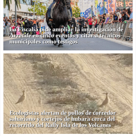
La Fiscalía pide ampliar la investigación de
Arrecife en cinco eventos y citar a técnicos
municipales como testigos
Ecologistas alertan de pollos de corredor
sahariano y cortejos de hubara cerca del
recorrido del Rally Isla de los Volcanes