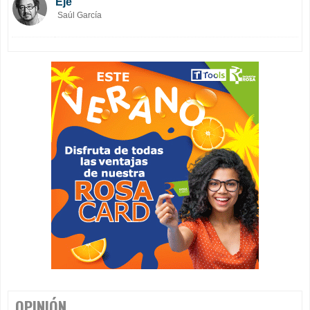
Eje
Saúl García
OPINIÓN