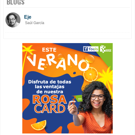
BLOGS
Eje
Saúl García