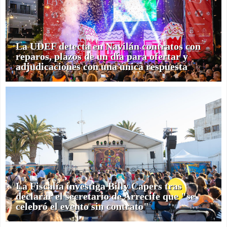
La UDEF detecta en Navilán contratos con
reparos, plazos de un día para ofertar y
adjudicaciones con una única respuesta
La Fiscalía investiga Billy Capers tras
declarar el secretario de Arrecife que "se
celebró el evento sin contrato"