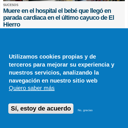
SUCESOS
Muere en el hospital el bebé que llegó en
parada cardiaca en el último cayuco de El
Hierro
EFE
0 COMENTARIOS
Utilizamos cookies propias y de
terceros para mejorar su experiencia y
nuestros servicios, analizando la
navegación en nuestro sitio web
Quiero saber más
© SIROCO INFORMACIÓN SL | Tel. 828 081 655 | Móvil y WhatsApp 606 845
886 |
info@diariodelanzarote.com
DiariodeCanarias.es
|
Diario de Lanzarote
|
Diario de Fuerteventura
Publicidad
|
Aviso legal
|
Política de cookies
Sí, estoy de acuerdo
No, gracias
Desarrollado en Drupal por Suomitech