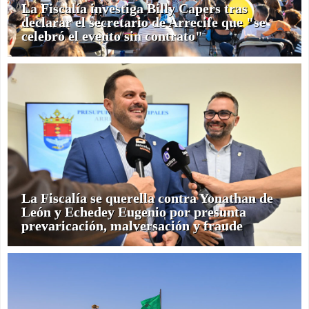
La Fiscalía investiga Billy Capers tras
declarar el secretario de Arrecife que "se
celebró el evento sin contrato"
La Fiscalía se querella contra Yonathan de
León y Echedey Eugenio por presunta
prevaricación, malversación y fraude