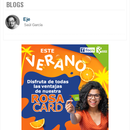
BLOGS
Eje
Saúl García