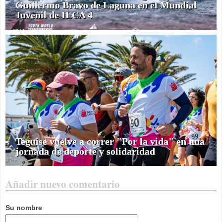
Guillermo Bravo de Laguna en el Mundial
Juvenil de ILCA 4
Teguise vuelve a correr "Por la vida" en una
jornada de deporte y solidaridad
Añadir nuevo comentario
Su nombre