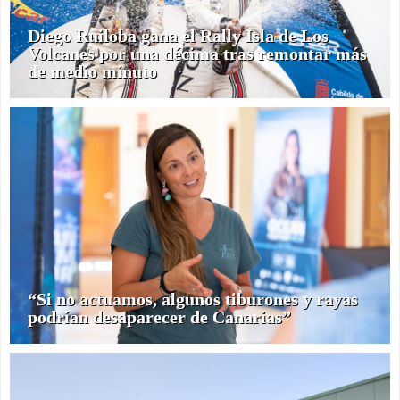
Diego Ruiloba gana el Rally Isla de Los
Volcanes por una décima tras remontar más
de medio minuto
“Si no actuamos, algunos tiburones y rayas
podrían desaparecer de Canarias”