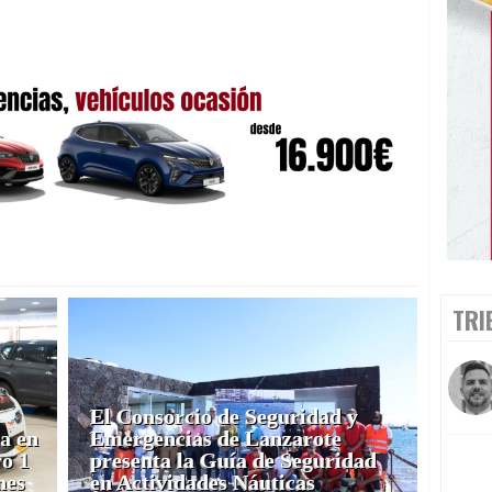
TRI
El Consorcio de Seguridad y
a en
Emergencias de Lanzarote
o 1
presenta la Guía de Seguridad
nes
en Actividades Náuticas