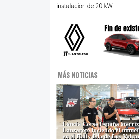
instalación de 20 kW.
MÁS NOTICIAS
Lancia Corse España aterriz
Lanzarote luciendo el númer
en el Rally Isla de Los Volca