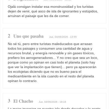
Ojalá consigan instalar esa monstruosidad y los turistas
dejen de venir, qué asco de isla de ignorantes y estúpidos,
arruinan el paisaje que les da de comer.
2
Uno que pasaba
Jue, 04/06/2026 - 13:55
No sé tú, pero entre turistas maleducados que arrasan
todos los paisajes y consumen una cantidad de agua y
recursos brutal, y energía renovable y sin gases tóxicos,
prefiero los aerogeneradores... Y no creo que sea un loco,
porque como yo opinan en casi todo el planeta (solo hay
que ver la implantación que tienen)... pero ya aparecerán
los ecolojetas diciendo que no es bueno para el
medioambiente en la isla cuando en el resto del planeta
opinan lo contrario.
3
El Chacho
Jue, 04/06/2026 - 18:16
La mejor inversion en nuestra isla desde decadas y la gente