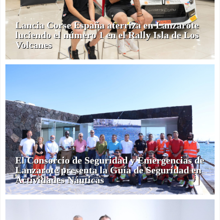
Lancia Corse España aterriza en Lanzarote
luciendo el número 1 en el Rally Isla de Los
Volcanes
El Consorcio de Seguridad y Emergencias de
Lanzarote presenta la Guía de Seguridad en
Actividades Náuticas