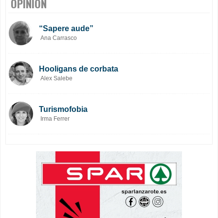
OPINIÓN
“Sapere aude”
Ana Carrasco
Hooligans de corbata
Alex Salebe
Turismofobia
Irma Ferrer