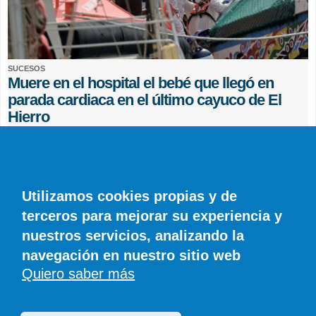
SUCESOS
Muere en el hospital el bebé que llegó en
parada cardiaca en el último cayuco de El
Hierro
EFE
0 COMENTARIOS
Utilizamos cookies propias y de
terceros para mejorar su experiencia y
nuestros servicios, analizando la
navegación en nuestro sitio web
Quiero saber más
© SIROCO INFORMACIÓN SL | Tel. 828 081 655 | Móvil y WhatsApp 606 845
886 |
info@diariodelanzarote.com
DiariodeCanarias.es
|
Diario de Lanzarote
|
Diario de Fuerteventura