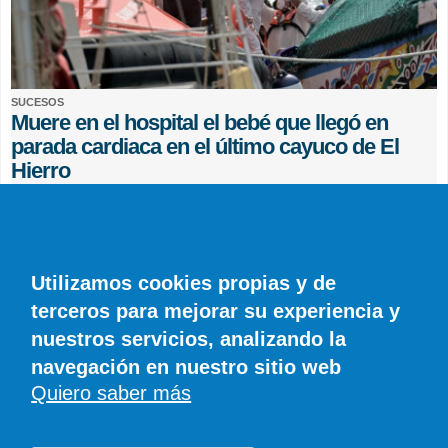
SUCESOS
Muere en el hospital el bebé que llegó en
parada cardiaca en el último cayuco de El
Hierro
EFE
0 COMENTARIOS
Utilizamos cookies propias y de
terceros para mejorar su experiencia y
nuestros servicios, analizando la
navegación en nuestro sitio web
Quiero saber más
© SIROCO INFORMACIÓN SL | Tel. 828 081 655 | Móvil y WhatsApp 606 845
886 |
info@diariodelanzarote.com
DiariodeCanarias.es
|
Diario de Lanzarote
|
Diario de Fuerteventura