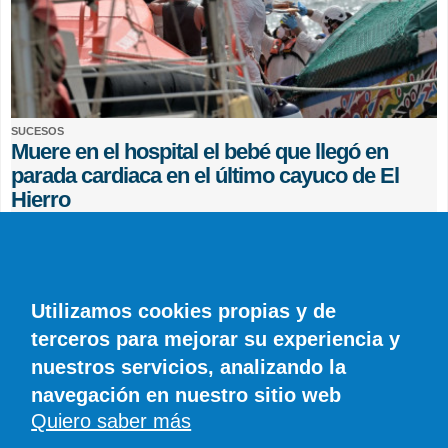
SUCESOS
Muere en el hospital el bebé que llegó en
parada cardiaca en el último cayuco de El
Hierro
EFE
0 COMENTARIOS
Utilizamos cookies propias y de
terceros para mejorar su experiencia y
nuestros servicios, analizando la
navegación en nuestro sitio web
Quiero saber más
© SIROCO INFORMACIÓN SL | Tel. 828 081 655 | Móvil y WhatsApp 606 845
886 |
info@diariodelanzarote.com